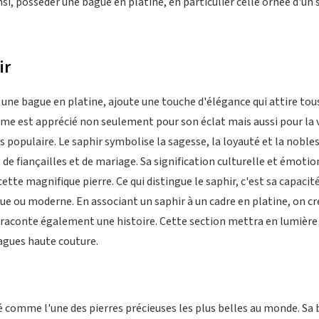
i, posséder une bague en platine, en particulier celle ornée d'un 
ir
 une bague en platine, ajoute une touche d'élégance qui attire tou
me est apprécié non seulement pour son éclat mais aussi pour la va
 populaire. Le saphir symbolise la sagesse, la loyauté et la nobless
e fiançailles et de mariage. Sa signification culturelle et émoti
ette magnifique pierre. Ce qui distingue le saphir, c'est sa capacit
que ou moderne. En associant un saphir à un cadre en platine, on cr
raconte également une histoire. Cette section mettra en lumière 
agues haute couture.
 comme l'une des pierres précieuses les plus belles au monde. Sa b