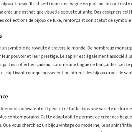
 bijoux. Lorsqu'il est serti dans une bague en platine, le contraste
ne crée une esthétique visuelle époustouflante. Des designers célèb
 collections de bijoux de luxe, renforçant son statut de symbole
s
té un symbole de royauté à travers le monde. De nombreux monarq
 leur pouvoir et leur prestige. Le saphir est également associé à la 
squ'il est offert en cadeau, comme une bague de fiançailles. Cette
e, captivant ceux qui possèdent ou offrent des bijoux ornés de saphi
ence
ablement polyvalente. Il peut être taillé dans une variété de formes
plus contemporains. Cette adaptabilité permet de créer des bague
s. Que vous cherchiez un bijou vintage ou moderne, le saphir s'int