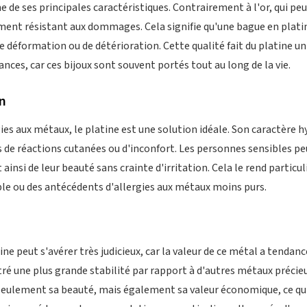
ne de ses principales caractéristiques. Contrairement à l'or, qui peu
ement résistant aux dommages. Cela signifie qu'une bague en plati
déformation ou de détérioration. Cette qualité fait du platine un 
iances, car ces bijoux sont souvent portés tout au long de la vie.
n
gies aux métaux, le platine est une solution idéale. Son caractère h
de réactions cutanées ou d'inconfort. Les personnes sensibles pe
t ainsi de leur beauté sans crainte d'irritation. Cela le rend parti
le ou des antécédents d'allergies aux métaux moins purs.
ine peut s'avérer très judicieux, car la valeur de ce métal a tendanc
ntré une plus grande stabilité par rapport à d'autres métaux précie
seulement sa beauté, mais également sa valeur économique, ce qui 