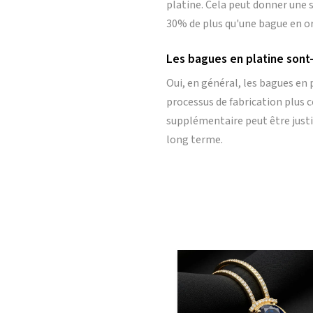
platine. Cela peut donner une s
30% de plus qu'une bague en or 
Les bagues en platine sont-
Oui, en général, les bagues en p
processus de fabrication plus c
supplémentaire peut être justif
long terme.